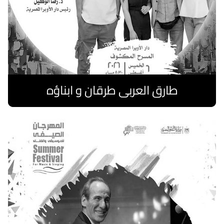
طارق العربى طرقان و ابناؤه
اقرا المزيد