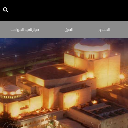
المسارح
الفرق
مركز تنميه المواهب