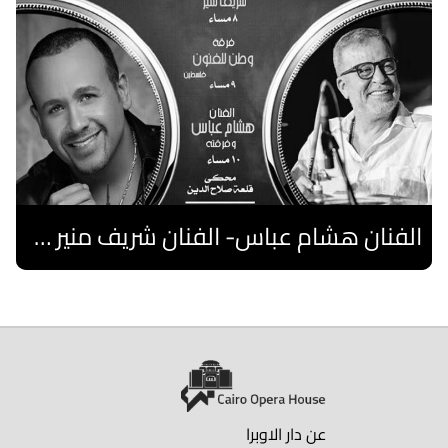
الفنان هشام عباس- الفنان شريف منير "نوستالجيا"- فرقة فلسطين
اقرا المزيد
عن دار الاوبرا