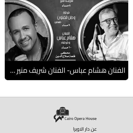
الفنان هشام عباس- الفنان شريف منير "نوستالجيا"- فرقة فلسطين
اقرا المزيد
عن دار الاوبرا