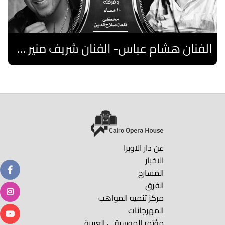
الفنان هشام عباس- الفنان شريف منير "نوستالجيا"- فرقة فلسطين
اقرا المزيد
عن دار الاوبرا
الاخبار
المسارح
الفرق
مركز تنميه المواهب
المهرجانات
مؤتمر الموسيقى العربية