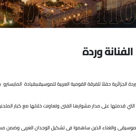
الفنانة وردة
بة وردة الجزائرية حفلاً للفرقة القومية العربية للموسيقىبقيادة الما
التي قدمتها على مدار مشوارها الفنى وتعاونت خلالها مع كبار الملحن
 الموسيقى والغناء الذين ساهموا فى تشكيل الوجدان العربى وضمن مسار