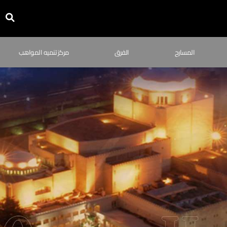
المسارح
الفرق
مركز تنميه المواهب