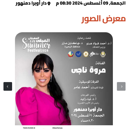
الجمعة, 09 أغسطس 2024 08:30 م
دار أوبرا دمنهور
معرض الصور